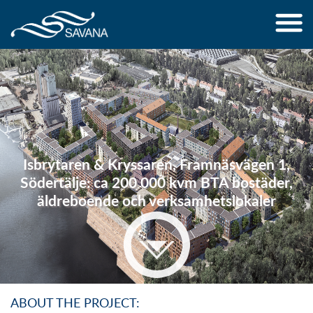
Jump to navigation
Isbrytaren & Kryssaren, Framnäsvägen 1,
Södertälje: ca 200 000 kvm BTA bostäder,
äldreboende och verksamhetslokaler
ABOUT THE PROJECT: