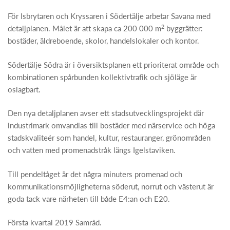
För Isbrytaren och Kryssaren i Södertälje arbetar Savana med
2
detaljplanen. Målet är att skapa ca 200 000 m
byggrätter:
bostäder, äldreboende, skolor, handelslokaler och kontor.
Södertälje Södra är i översiktsplanen ett prioriterat område och
kombinationen spårbunden kollektivtrafik och sjöläge är
oslagbart.
Den nya detaljplanen avser ett stadsutvecklingsprojekt där
industrimark omvandlas till bostäder med närservice och höga
stadskvaliteér som handel, kultur, restauranger, grönområden
och vatten med promenadstråk längs Igelstaviken.
Till pendeltåget är det några minuters promenad och
kommunikationsmöjligheterna söderut, norrut och västerut är
goda tack vare närheten till både E4:an och E20.
Första kvartal 2019 Samråd.