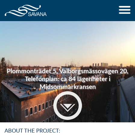
Jump to navigation
Plommonträdet 5, Valborgsmässovägen 20,
Telefonplan: ca 84 lägenheter i
Midsommarkransen
ABOUT THE PROJECT: